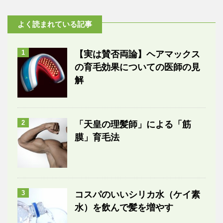
よく読まれている記事
1
【実は賛否両論】ヘアマックス
の育毛効果についての医師の見
解
2
「天皇の理髪師」による「筋
膜」育毛法
3
コスパのいいシリカ水（ケイ素
水）を飲んで髪を増やす