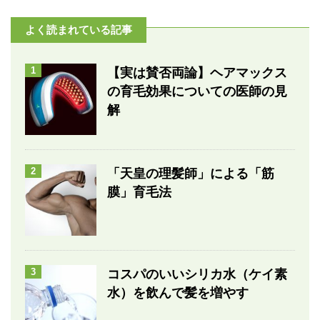
よく読まれている記事
1
【実は賛否両論】ヘアマックス
の育毛効果についての医師の見
解
2
「天皇の理髪師」による「筋
膜」育毛法
3
コスパのいいシリカ水（ケイ素
水）を飲んで髪を増やす