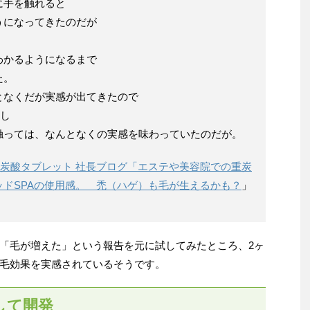
に手を触れると
うになってきたのだが
わかるようになるまで
た。
となくだが実感が出てきたので
待し
触っては、なんとなくの実感を味わっていたのだが。
 炭酸タブレット 社長ブログ「エステや美容院での重炭
ッドSPAの使用感。 禿（ハゲ）も毛が生えるかも？
」
「毛が増えた」という報告を元に試してみたところ、2ヶ
毛効果を実感されているそうです。
して開発