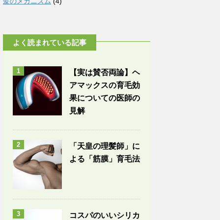
髪のメカニズム
(4)
よく読まれている記事
1
【実は賛否両論】ヘ
アマックスの育毛効
果についての医師の
見解
2
「天皇の理髪師」に
よる「筋膜」育毛法
3
コスパのいいシリカ