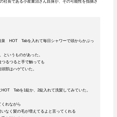
の社長である小星重治さん自身が、その可能性を指摘さ
泉 HOT Tabを入れて毎日シャワーで頭からかぶっ
だ、というものがあった。
はつるつると手で触っても
後頭部はハゲていた。
HOT Tabを1錠か、2錠入れて洗髪してみていた。
てくれながら
違いなく髪の毛が増えてるよと言ってくれる