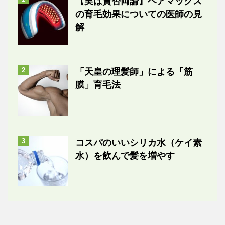
【実は賛否両論】ヘアマックス
の育毛効果についての医師の見
解
2
「天皇の理髪師」による「筋
膜」育毛法
3
コスパのいいシリカ水（ケイ素
水）を飲んで髪を増やす