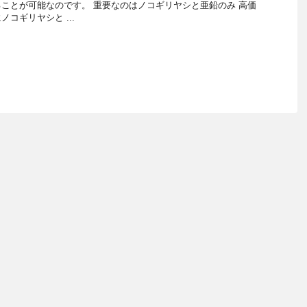
ことが可能なのです。 重要なのはノコギリヤシと亜鉛のみ 高価
コギリヤシと ...