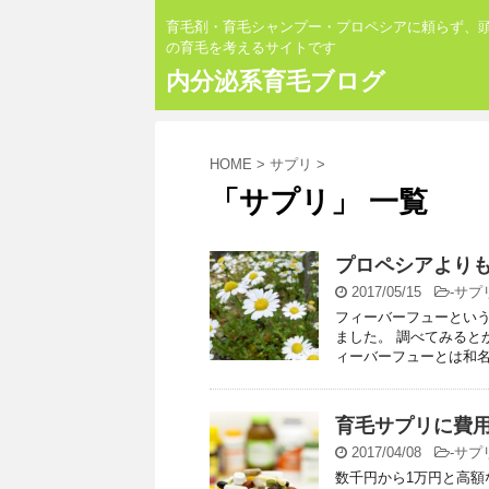
育毛剤・育毛シャンプー・プロペシアに頼らず、
の育毛を考えるサイトです
内分泌系育毛ブログ
HOME
>
サプリ
>
「サプリ」 一覧
プロペシアより
2017/05/15
-
サプ
フィーバーフューとい
ました。 調べてみると
ィーバーフューとは和名で
育毛サプリに費
2017/04/08
-
サプ
数千円から1万円と高額