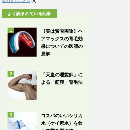
髪のメカニズム
(4)
よく読まれている記事
1
【実は賛否両論】ヘ
アマックスの育毛効
果についての医師の
見解
2
「天皇の理髪師」に
よる「筋膜」育毛法
3
コスパのいいシリカ
水（ケイ素水）を飲